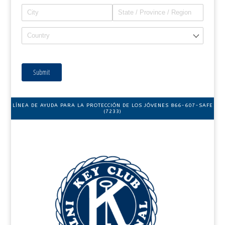
Submit
LÍNEA DE AYUDA PARA LA PROTECCIÓN DE LOS JÓVENES 866-607-SAFE
(7233)