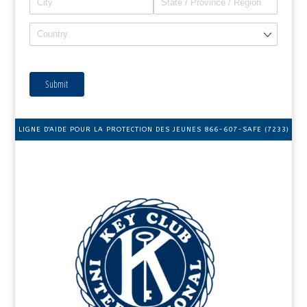
Submit
LIGNE D'AIDE POUR LA PROTECTION DES JEUNES 866-607-SAFE (7233)