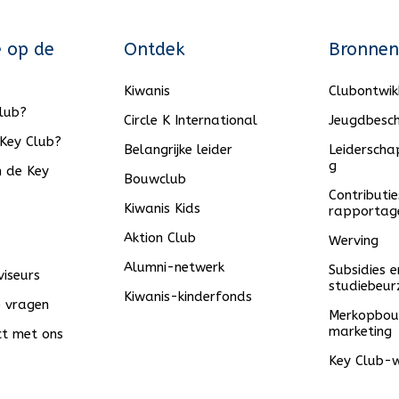
e op de
Ontdek
Bronnen
Kiwanis
Clubontwik
Club?
Circle K International
Jeugdbesc
Key Club?
Belangrijke leider
Leiderscha
g
n de Key
Bouwclub
Contributie
Kiwanis Kids
rapportag
Aktion Club
Werving
Alumni-netwerk
Subsidies e
viseurs
studiebeur
Kiwanis-kinderfonds
e vragen
Merkopbou
marketing
t met ons
Key Club-w