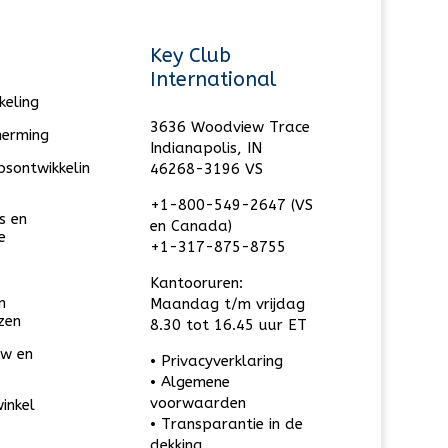
Key Club
International
keling
3636 Woodview Trace
herming
Indianapolis, IN
psontwikkelin
46268-3196 VS
+1-800-549-2647 (VS
s en
en Canada)
e
+1-317-875-8755
Kantooruren:
n
Maandag t/m vrijdag
zen
8.30 tot 16.45 uur ET
w en
• Privacyverklaring
• Algemene
voorwaarden
inkel
• Transparantie in de
dekking