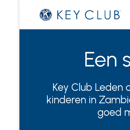
Een 
Key Club
Leden
o
kinderen in Zambia
goed mo