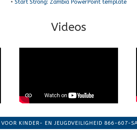
•
Start Strong: Zambia PowerPoint template
Videos
 VOOR KINDER- EN JEUGDVEILIGHEID 866-607-SA