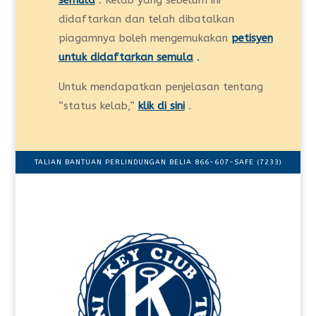
semula
. Kelab yang sebelum ini
didaftarkan dan telah dibatalkan
piagamnya boleh mengemukakan
petisyen
untuk didaftarkan semula
.
Untuk mendapatkan penjelasan tentang
“status kelab,”
klik di sini
.
TALIAN BANTUAN PERLINDUNGAN BELIA 866-607-SAFE (7233)