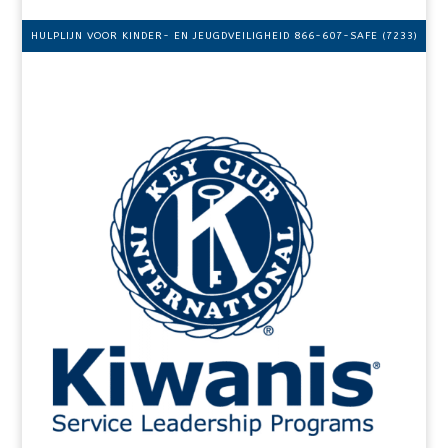
HULPLIJN VOOR KINDER- EN JEUGDVEILIGHEID 866-607-SAFE (7233)