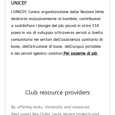
UNICEF
L'UNICEF, l'unica organizzazione delle Nazioni Unite
dedicata esclusivamente ai bambini, contribuisce
a soddisfare i bisogni dei più piccoli in oltre 150
paesi in via di sviluppo attraverso servizi a livello
comunitario nei settori dell'assistenza sanitaria di
base, dell'istruzione di base, dell'acqua potabile
e dei servizi igienico-sanitari.
Per saperne di più
Club
r
esource
p
roviders
By
offer
ing
tools, materials and resources
that
assist
Key Clubs
‘
local service projects and