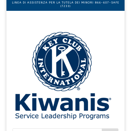
LINEA DI ASSISTENZA PER LA TUTELA DEI MINORI 866-607-SAFE
(7233)