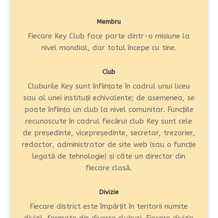
Membru
Fiecare Key Club face parte dintr-o misiune la
nivel mondial, dar totul începe cu tine.
Club
Cluburile Key sunt înființate în cadrul unui liceu
sau al unei instituții echivalente; de asemenea, se
poate înființa un club la nivel comunitar. Funcțiile
recunoscute în cadrul fiecărui club Key sunt cele
de președinte, vicepreședinte, secretar, trezorier,
redactor, administrator de site web (sau o funcție
legată de tehnologie) și câte un director din
fiecare clasă.
Divizie
Fiecare district este împărțit în teritorii numite
divizii, formate din diverse cluburi. Fiecare divizie