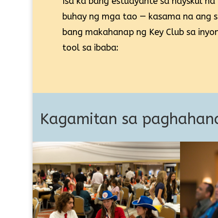
Isa ka bang estudyante sa hayskul na
buhay ng mga tao — kasama na ang s
bang makahanap ng Key Club sa inyon
tool sa ibaba:
Kagamitan sa paghahana