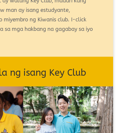
l ay walang Key Club, maaari kang
aw man ay isang estudyante,
 miyembro ng Kiwanis club. I-click
ra sa mga hakbang na gagabay sa iyo
a ng isang Key Club