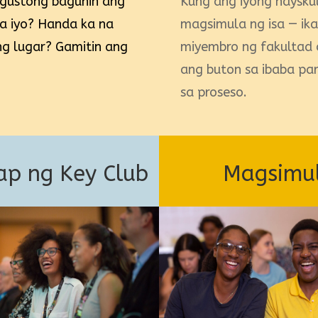
Kung ang iyong haysku
 gustong baguhin ang
magsimula ng isa — ik
a iyo? Handa ka na
miyembro ng fakultad o
g lugar? Gamitin ang
ang buton sa ibaba pa
sa proseso.
p ng Key Club
Magsimul