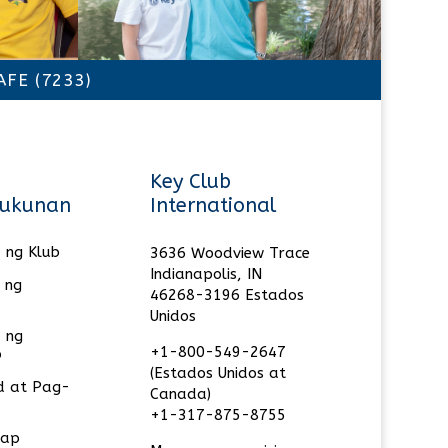
FE (7233)
Key Club
ukunan
International
 ng Klub
3636 Woodview Trace
Indianapolis, IN
 ng
46268-3196 Estados
Unidos
 ng
+1-800-549-2647
o
(Estados Unidos at
 at Pag-
Canada)
+1-317-875-8755
lap