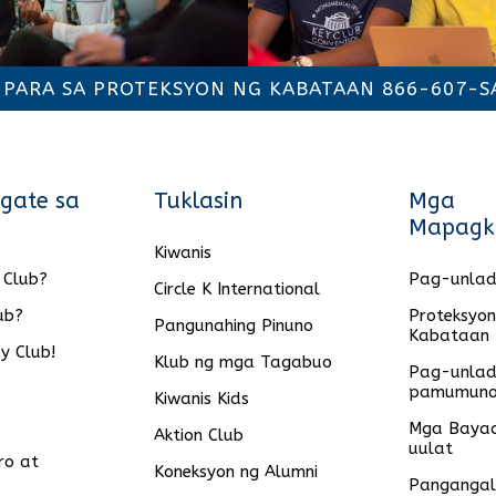
 PARA SA PROTEKSYON NG KABATAAN 866-607-SA
gate sa
Tuklasin
Mga
Mapagk
Kiwanis
 Club?
Pag-unlad
Circle K International
ub?
Proteksyon
Pangunahing Pinuno
Kabataan
y Club!
Klub ng mga Tagabuo
Pag-unlad
pamumun
Kiwanis Kids
Mga Bayad
Aktion Club
uulat
ro at
Koneksyon ng Alumni
Panganga