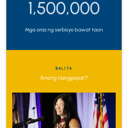
1,500,000
Mga oras ng serbisyo bawat taon
BALITA
Anong nangyayari?