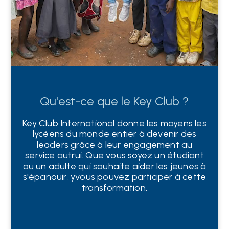
Qu'est-ce que le Key Club ?
Key Club International
donne les moyens
les
lycéens
du monde entier
à devenir
des
leaders
grâce à leur engagement au
service
autrui.
Que
vous soyez
un
étudiant
ou un adulte
qui souhaite
aider
les jeunes à
s'épanouir
,
y
vous pouvez participer à cette
transformation.