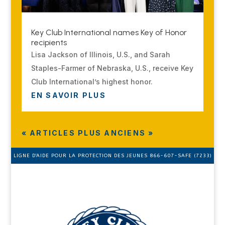
Key Club International names Key of Honor
recipients
Lisa Jackson of Illinois, U.S., and Sarah
Staples-Farmer of Nebraska, U.S., receive Key
Club International’s highest honor.
EN SAVOIR PLUS
« ARTICLES PLUS ANCIENS »
LIGNE D'AIDE POUR LA PROTECTION DES JEUNES 866-607-SAFE (7233)