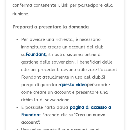
conferma contenente il link per partecipare alla
riunione.
Preparati a presentare la domanda
Per avviare una richiesta, è necessario
innanzitutto creare un account del club
su
Foundant
,
il nostro sistema online di
gestione delle sovvenzioni. I beneficiari delle
edizioni precedenti devono utilizzare l’account
Foundant attualmente in uso del club.
Si
prega di guardare
questo video
per
scoprire
come creare un account e presentare una
richiesta di sovvenzione.
È possibile farlo dalla
pagina di accesso a
Foundant
facendo clic su
“Crea un nuovo
account”.
Una volta creato il tuo account, puoi