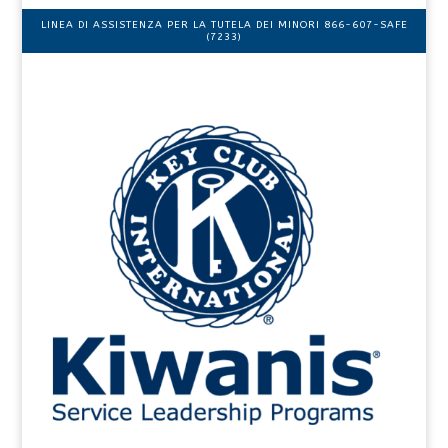
LINEA DI ASSISTENZA PER LA TUTELA DEI MINORI 866-607-SAFE
(7233)